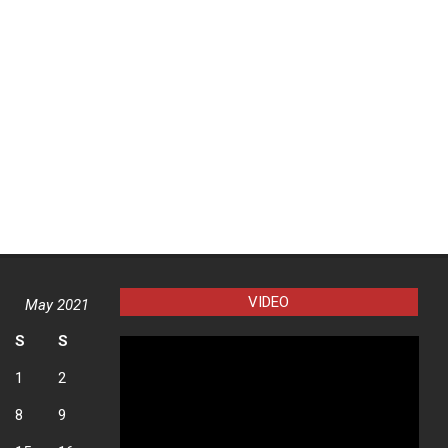
VIDEO
May 2021
S
S
1
2
8
9