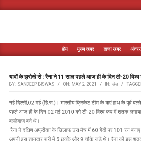
Skip
to
content
होम
मुख्य खबर
ताजा खबर
अंतररा
यादों के झरोखे से : रैना ने 11 साल पहले आज ही के दिन टी-20 विश्
BY:
SANDEEP BISWAS
ON:
MAY 2, 2021
IN:
खेल
TAGGE
नई दिल्ली,02 मई (हि.स.)। भारतीय क्रिकेट टीम के बाएं हाथ के पूर्व बल
पहले आज ही के दिन 02 मई 2010 को टी-20 विश्व कप में शतक लगाया 
बल्लेबाज बने थे।
रैना ने दक्षिण अफ्रीका के खिलाफ उस मैच में 60 गेंदों पर 101 रन बनाए
अपनी इस शानदार पारी में 5 छक्के और 9 चौके जड़े थे। रैना की इस शत