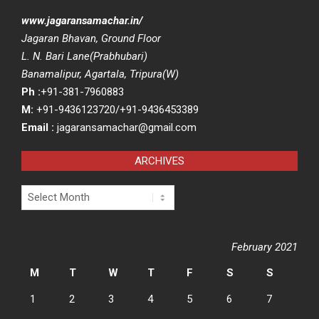
www.jagaransamachar.in/
Jagaran Bhavan, Ground Floor
L. N. Bari Lane(Prabhubari)
Banamalipur, Agartala, Tripura(W)
Ph :
+91-381-7960883
M:
+91-9436123720/+91-9436453389
Email :
jagaransamachar@gmail.com
ARCHIVES
Archives
February 2021
M
T
W
T
F
S
S
1
2
3
4
5
6
7