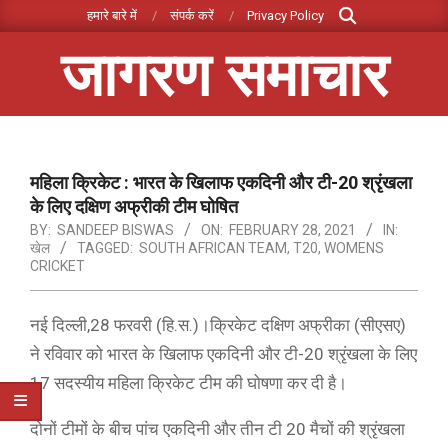
Search
Skip
हमारे बारे में
संपर्क करें
Privacy Policy
to
जागरण समाचार
content
Primary
Navigation
Menu
महिला क्रिकेट : भारत के खिलाफ एकदिनी और टी-20 श्रृंखला
के लिए दक्षिण अफ्रीकी टीम घोषित
BY:
SANDEEP BISWAS
ON:
FEBRUARY 28, 2021
IN:
खेल
TAGGED:
SOUTH AFRICAN TEAM
,
T20
,
WOMENS
CRICKET
नई दिल्ली,28 फरवरी (हि.स.)।क्रिकेट दक्षिण अफ्रीका (सीएसए)
ने रविवार को भारत के खिलाफ एकदिनी और टी-20 श्रृंखला के लिए
17 सदस्यीय महिला क्रिकेट टीम की घोषणा कर दी है।
दोनों टीमों के बीच पांच एकदिनी और तीन टी 20 मैचों की श्रृंखला