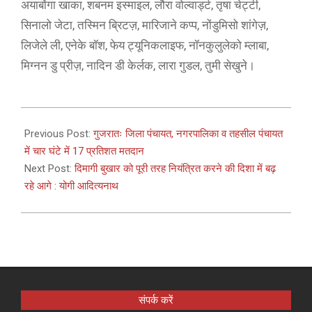
अयाबोंगा खाका, शबनम इस्माइल, लौरा वोल्वार्ड्ट, तृषा चेट्टी,
सिनालो जेटा, तस्मिन ब्रिटज़, मारिजाने कप्प, नोंडुमिसो शांगेज़,
लिजेले ली, एनेके बॉश, फेय ट्यूनिकलाइफ, नॉनकुलुलेको म्लाबा,
मिग्नन डु प्रीज़, नादिन डी केर्लक, लारा गुडल, तुमी सेखुने।
2021-
02-
Previous Post:
गुजरातः जिला पंचायत, नगरपालिका व तहसील पंचायत
28
में चार घंटे में 17 प्रतिशत मतदान
Next Post:
दिमागी बुखार को पूरी तरह नियंत्रित करने की दिशा में बढ़
रहे आगे : योगी आदित्यनाथ
संपर्क करें