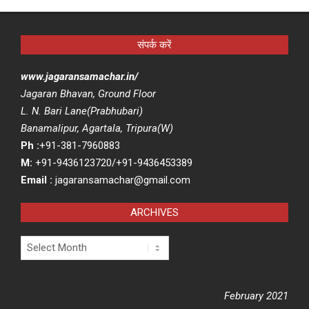
संपर्क करें
www.jagaransamachar.in/
Jagaran Bhavan, Ground Floor
L. N. Bari Lane(Prabhubari)
Banamalipur, Agartala, Tripura(W)
Ph :
+91-381-7960883
M:
+91-9436123720/+91-9436453389
Email :
jagaransamachar@gmail.com
ARCHIVES
Archives
February 2021