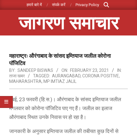
Search
Skip
हमारे बारे में
संपर्क करें
Privacy Policy
to
जागरण समाचार
content
Primary
Navigation
Menu
महाराष्ट्रः औरंगाबाद के सांसद इम्तियाज जलील कोरोना
पॉजिटिव
BY:
SANDEEP BISWAS
ON:
FEBRUARY 23, 2021
IN:
ताजा खबर
TAGGED:
AURANGABAD
,
CORONA POSITIVE
,
MAHARASHTRA
,
MP IMTIAZ JALIL
मुंबई, 23 फरवरी (हि.स.)। औरंगाबाद के सांसद इम्तियाज जलील
मंगलवार को कोरोना पॉजिटिव पाए गए हैं। जलील का इलाज
औरंगाबाद स्थित उनके निवास पर हो रहा है।
जानकारी के अनुसार इम्तियाज जलील की तबीयत कुछ दिनों से