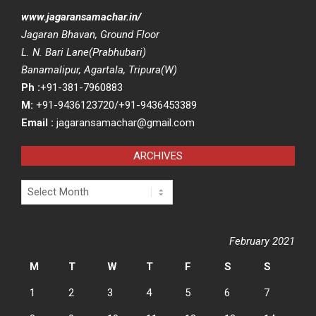
www.jagaransamachar.in/
Jagaran Bhavan, Ground Floor
L. N. Bari Lane(Prabhubari)
Banamalipur, Agartala, Tripura(W)
Ph :
+91-381-7960883
M:
+91-9436123720/+91-9436453389
Email :
jagaransamachar@gmail.com
ARCHIVES
Archives
February 2021
M
T
W
T
F
S
S
1
2
3
4
5
6
7