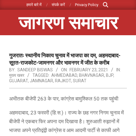
Search
Skip
हमारे बारे में
संपर्क करें
Privacy Policy
to
जागरण समाचार
content
Primary
Navigation
Menu
गुजरातः स्थानीय निकाय चुनाव में भाजपा का दम, अहमदाबाद-
सूरत-राजकोट-जामनगर और भावनगर में जीत के करीब
BY:
SANDEEP BISWAS
ON:
FEBRUARY 23, 2021
IN:
मुख्य खबर
TAGGED:
AHMEDABAD
,
BHAVNAGAR
,
BJP
,
GUJARAT
,
JAMNAGAR
,
RAJKOT
,
SURAT
अभीतक बीजेपी 263 के पार, कांग्रेस बामुश्किल 50 तक पहुंची
अहमदाबाद, 23 फरवरी (हि.स.)। राज्य के छह नगर निगम चुनाव में
बीजेपी ने एकबार फिर अपना दम दिखाया है। शुरुआती रुझानों में
भाजपा अपने प्रतिद्वंद्वी कांग्रेस व आम आदमी पार्टी से काफी आगे