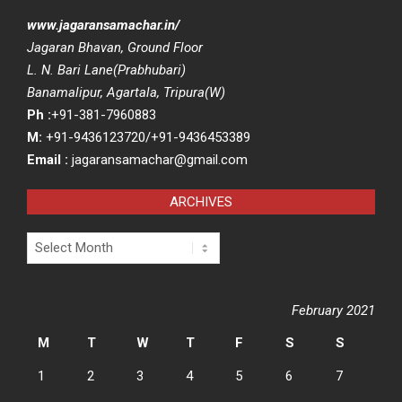
www.jagaransamachar.in/
Jagaran Bhavan, Ground Floor
L. N. Bari Lane(Prabhubari)
Banamalipur, Agartala, Tripura(W)
Ph :
+91-381-7960883
M:
+91-9436123720/+91-9436453389
Email :
jagaransamachar@gmail.com
ARCHIVES
Archives
February 2021
M
T
W
T
F
S
S
1
2
3
4
5
6
7