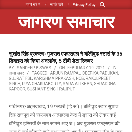
Search
Skip
हमारे बारे में
संपर्क करें
Privacy Policy
to
जागरण समाचार
content
Primary
Navigation
Menu
सुशांत सिंह प्रकरणः गुजरात एफएसएल ने बॉलीवुड स्टार्स के 35
डिवाइस को किया अनलॉक, 5 टीबी डेटा रिकवर
BY:
SANDEEP BISWAS
ON:
FEBRUARY 19, 2021
IN:
ताजा खबर
TAGGED:
ARJUN RAMPAL
,
DEEPIKA PADUKAN
,
GUJRAT FSL
,
KARISHMA PRAKASH
,
NCB
,
RAKULPREET
SINGH
,
RIYA CHAKRABORTY
,
SARA ALI KHAN
,
SHRADDHA
KAPOOR
,
SUSHANT SINGH RAJPUT
गांधीनगर/अहमदाबाद, 19 फरवरी (हि.स.)। बॉलीवुड स्टार सुशांत
सिंह राजपूत की रहस्यमय आत्महत्या केस में ड्रग्स को लेकर कई
बॉलीवुड हस्तियों के नाम सामने आए थे। अब गुजरात एफएसएल की