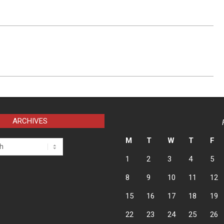
ARCHIVES
M
T
W
T
F
1
2
3
4
5
8
9
10
11
12
15
16
17
18
19
22
23
24
25
26