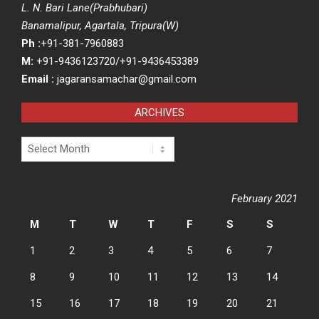
L. N. Bari Lane(Prabhubari)
Banamalipur, Agartala, Tripura(W)
Ph :
+91-381-7960883
M:
+91-9436123720/+91-9436453389
Email :
jagaransamachar@gmail.com
ARCHIVES
Archives
February 2021
M
T
W
T
F
S
S
1
2
3
4
5
6
7
8
9
10
11
12
13
14
15
16
17
18
19
20
21