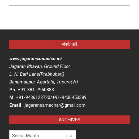
संपर्क करें
www.jagaransamachar.in/
Jagaran Bhavan, Ground Floor
L. N. Bari Lane(Prabhubari)
Banamalipur, Agartala, Tripura(W)
Ph :
+91-381-7960883
M:
+91-9436123720/+91-9436453389
Email :
jagaransamachar@gmail.com
ARCHIVES
Archives