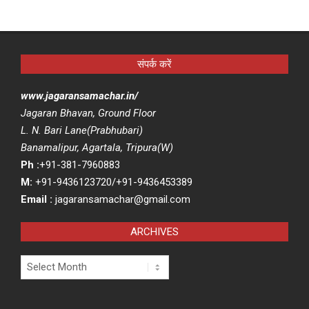
संपर्क करें
www.jagaransamachar.in/
Jagaran Bhavan, Ground Floor
L. N. Bari Lane(Prabhubari)
Banamalipur, Agartala, Tripura(W)
Ph :
+91-381-7960883
M:
+91-9436123720/+91-9436453389
Email :
jagaransamachar@gmail.com
ARCHIVES
Archives