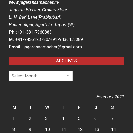
www.jagaransamachar.in/
Jagaran Bhavan, Ground Floor
L. N. Bari Lane(Prabhubari)
Banamalipur, Agartala, Tripura(W)
Ph :
+91-381-7960883
M:
+91-9436123720/+91-9436453389
Email :
jagaransamachar@gmail.com
ARCHIVES
Archives
February 2021
M
T
W
T
F
S
S
1
2
3
4
5
6
7
8
9
10
11
12
13
14