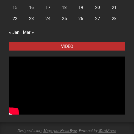
15
16
17
18
19
20
21
22
23
24
25
26
27
28
« Jan
Mar »
VIDEO
Designed using
Magazine News Byte
. Powered by
WordPress
.