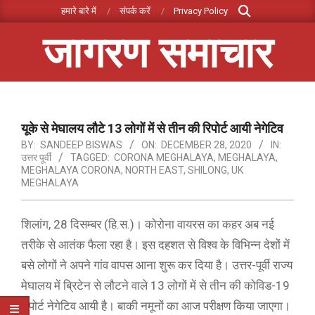
Search
Skip
हमारे बारे में
संपर्क करें
Privacy Policy
to
जागरण समाचार
content
Primary
Navigation
Menu
यूके से मेघालय लौटे 13 लोगों में से तीन की रिपोर्ट आयी नेगेटिव
BY:
SANDEEP BISWAS
ON:
DECEMBER 28, 2020
IN:
उत्तर पूर्वी
TAGGED:
CORONA MEGHALAYA
,
MEGHALAYA
,
MEGHALAYA CORONA
,
NORTH EAST
,
SHILONG
,
UK
MEGHALAYA
शिलांग, 28 दिसम्बर (हि.स.)। कोरोना वायरस का कहर अब नई
तरीके से आतंक फैला रहा है। इस दहशत से विश्व के विभिन्न देशों में
बसे लोगों ने अपने गांव वापस आना शुरू कर दिया है। उत्तर-पूर्वी राज्य
मेघालय में ब्रिटेन से लौटने वाले 13 लोगों में से तीन की कोविड-19
रिपोर्ट नेगेटिव आयी है। बाकी नमूनों का आज परीक्षण किया जाएगा।