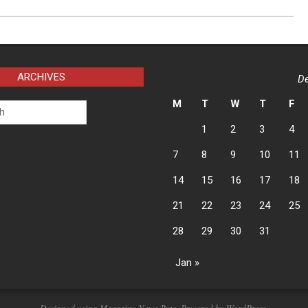
ARCHIVES
D
M
T
W
T
F
1
2
3
4
7
8
9
10
11
14
15
16
17
18
21
22
23
24
25
28
29
30
31
Jan »
Designed using
Magazine News Byte
. Powered by
WordPress
.